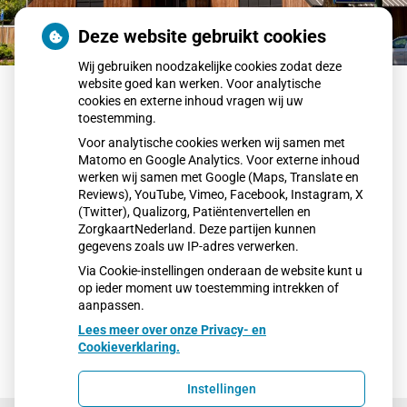
Deze website gebruikt cookies
Wij gebruiken noodzakelijke cookies zodat deze
website goed kan werken. Voor analytische
cookies en externe inhoud vragen wij uw
Terug naar overzicht
toestemming.
Samen vitaal ouder worden in onze
Voor analytische cookies werken wij samen met
regio
Matomo en Google Analytics. Voor externe inhoud
werken wij samen met Google (Maps, Translate en
Reviews), YouTube, Vimeo, Facebook, Instagram, X
In onze regio werken huisartsen, zorgverleners en
(Twitter), Qualizorg, Patiëntenvertellen en
welzijnsorganisaties steeds nauwer samen om mensen
ZorgkaartNederland. Deze partijen kunnen
gezond en zelfstandig ouder te laten worden. In
dit artikel
gegevens zoals uw IP-adres verwerken.
vertelt huisarts dr. Benthem hoe die samenwerking het
Via Cookie-instellingen onderaan de website kunt u
verschil maakt voor de zorg.
op ieder moment uw toestemming intrekken of
Publicatiedatum:
13-05-2026
aanpassen.
Lees meer over onze Privacy- en
Cookieverklaring.
Instellingen